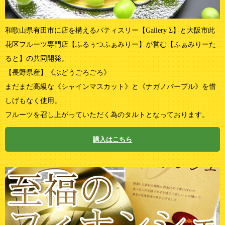
和歌山県有田市に店を構えるパティスリー【Gallery Σ】と大阪市此
花区フルーツ専門店【ふるぅつふぁみりー】が営む【ふぁみりーた
ると】の共同開発。
【長野県産】《ぶどうごろごろ》
まだまだ高級な《シャインマスカット》と《ナガノパープル》を惜
しげもなく使用。
フルーツを召し上がっていただく為のタルトとなっております。
購入はこちら