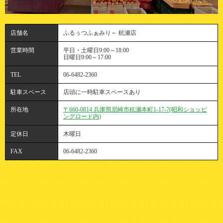
店舗名
ふるぅつふぁみり～ 杭瀬店
営業時間
平日・土曜日9:00～18:00
日曜日9:00～17:00
TEL
06-6482-2360
駐車スペース
店頭に一時駐車スペースあり
所在地
〒660-0814 兵庫県尼崎市杭瀬本町1-17-7(昭和ショッピ
ングロード内)
定休日
木曜日
FAX
06-6482-2360