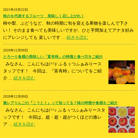
2021年10月22日
秋のを代表するフルーツ 美味しく召し上がれ！
柿や梨、ぶどうなど、秋の時期に旬を迎える果物を楽しんで下さ
い！ そのまま食べても美味しいですが、ひと手間加えてアナタ好み
にアレンジしても 楽しいです ...
続きを読む
2020年12月09日
とろ〜り食感の美味しい「富有柿」の特徴と食べ方をご紹介
みなさん、こんにちは(^^)/ ふるぅつふぁみりース
タッフです！ 今回は、『富有柿』についてをご紹
介 ...
続きを読む
2020年12月09日
激レアりんごの『こうとく』って知ってる？味の特徴や食感をご紹介
みなさん、こんにちは(^^♪ ふるぅつふぁみりースタ
ッフです！ 今回は、超・超・超がつくほどの激レ
ア ...
続きを読む