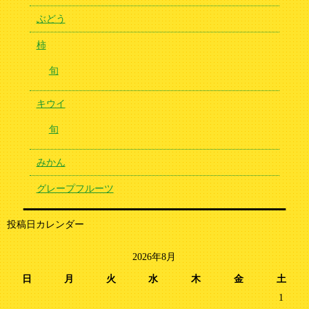
ぶどう
柿
旬
キウイ
旬
みかん
グレープフルーツ
投稿日カレンダー
2026年8月
日
月
火
水
木
金
土
1