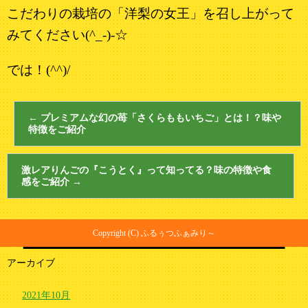
こだわりの栽培の「洋梨の女王」を召し上がって
みてください(^_-)-☆
では！(^^)/
←
プレミアムな幻の苺「さくらももいちご」とは！？味や
特徴をご紹介
激レアりんごの『こうとく』って知ってる？味の特徴や食
感をご紹介
→
Copyright (C) ふるぅつふぁみり～
アーカイブ
2021年10月