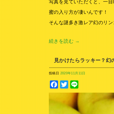
写真を見ていただくと、一目
蜜の入り方が凄いんです！
そんな謎多き激レア幻のリン
続きを読む
→
見かけたらラッキー？幻
投稿日
2020年11月11日
Facebook
Twitter
Line