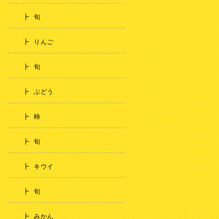
旬
りんご
旬
ぶどう
柿
旬
キウイ
旬
みかん